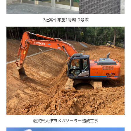
P社案件布施1号館･2号館
滋賀県大津市メガソーラー造成工事