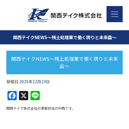
関西テイクNEWS～残土処理業で働く誇りと未来🦺～
関西テイクNEWS～残土処理業で働く誇りと未来
🦺～
投稿日
2025年12月23日
F
X
Li
a
n
関西テイク株式会社の更新担当の中西です。
c
e
e