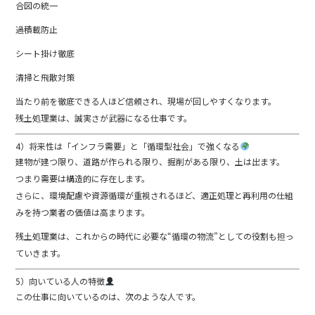
合図の統一
過積載防止
シート掛け徹底
清掃と飛散対策
当たり前を徹底できる人ほど信頼され、現場が回しやすくなります。
残土処理業は、誠実さが武器になる仕事です。
4）将来性は「インフラ需要」と「循環型社会」で強くなる
建物が建つ限り、道路が作られる限り、掘削がある限り、土は出ます。
つまり需要は構造的に存在します。
さらに、環境配慮や資源循環が重視されるほど、適正処理と再利用の仕組
みを持つ業者の価値は高まります。
残土処理業は、これからの時代に必要な“循環の物流”としての役割も担っ
ていきます。
5）向いている人の特徴
この仕事に向いているのは、次のような人です。