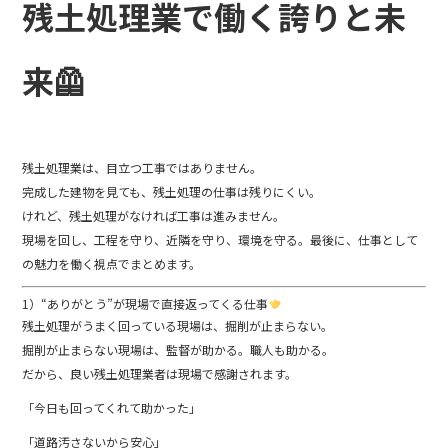
b
残土処理業で働く誇りと未
o
o
来🦺
k
残土処理業は、目立つ工事ではありません。
完成した建物を見ても、残土処理の仕事は残りにくい。
けれど、残土処理がなければ工事は進みません。
現場を回し、工程を守り、近隣を守り、環境を守る。最後に、仕事として
の魅力を働く視点でまとめます。
1）“ありがとう”が現場で直接返ってくる仕事
残土処理がうまく回っている現場は、掘削が止まらない。
掘削が止まらない現場は、監督が助かる。職人も助かる。
だから、良い残土処理業者は現場で感謝されます。
「今日も回ってくれて助かった」
「道路汚さないから安心」