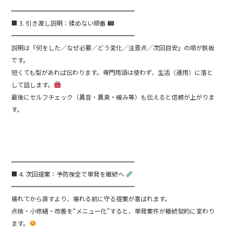
━━━━━━━━━━━━━━━━━━━━
■ 3. 引き渡し説明：揉めない順番
━━━━━━━━━━━━━━━━━━━━
説明は『何をした／なぜ必要／どう変化／注意点／次回目安』の順が鉄板
です。
短くても型があれば伝わります。専門用語は使わず、生活（運用）に落と
して話します。
最後にセルフチェック（異音・異臭・緩み等）も伝えると信頼が上がりま
す。
━━━━━━━━━━━━━━━━━━━━
■ 4. 次回提案：予防保全で単発を継続へ
━━━━━━━━━━━━━━━━━━━━
壊れてから直すより、壊れる前に守る提案が喜ばれます。
点検・小修繕・改善を“メニュー化”すると、単発案件が継続契約に変わり
ます。