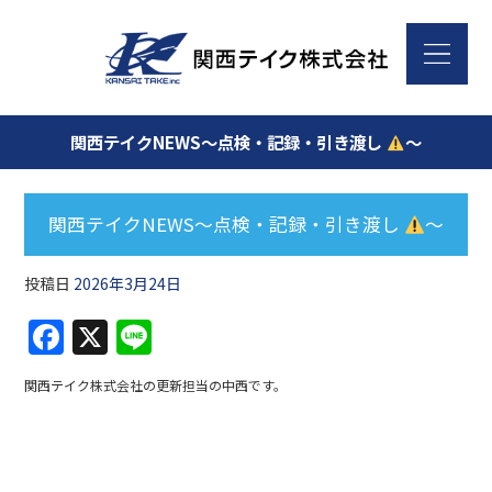
関西テイクNEWS～点検・記録・引き渡し
～
関西テイクNEWS～点検・記録・引き渡し
～
投稿日
2026年3月24日
F
X
Li
a
n
関西テイク株式会社の更新担当の中西です。
c
e
e
b