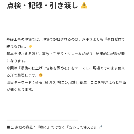
o
点検・記録・引き渡し
o
k
基礎工事の現場では、現場で評価されるのは、派手さよりも『事故ゼロで
終える力』。
基本を押さえるほど、事故・手戻り・クレームが減り、結果的に現場が楽
になります。
今回は『最後の仕上げで信頼を固める』をテーマに、現場でそのまま使え
る形で整理します。
注目キーワード：砕石, 根切り, 捨コン, 型枠, 養生。ここを押さえると判断
が速くなります。
━━━━━━━━━━━━━━━━━━━━
■ 1. 点検の意義：『動く』ではなく『安心して使える』