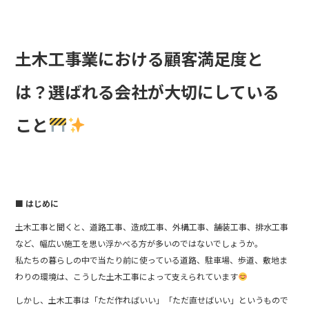
e
b
o
土木工事業における顧客満足度と
o
は？選ばれる会社が大切にしている
k
こと
■ はじめに
土木工事と聞くと、道路工事、造成工事、外構工事、舗装工事、排水工事
など、幅広い施工を思い浮かべる方が多いのではないでしょうか。
私たちの暮らしの中で当たり前に使っている道路、駐車場、歩道、敷地ま
わりの環境は、こうした土木工事によって支えられています
しかし、土木工事は「ただ作ればいい」「ただ直せばいい」というもので