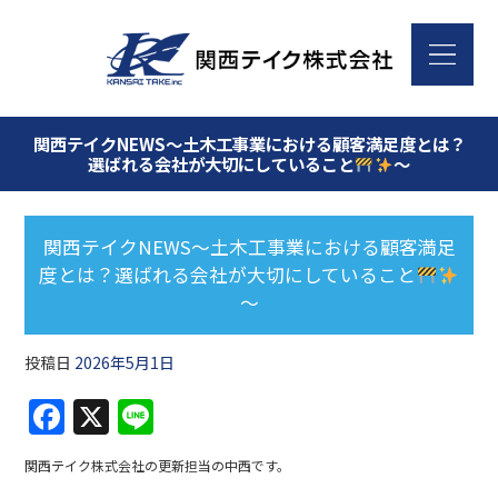
関西テイクNEWS～土木工事業における顧客満足度とは？
選ばれる会社が大切にしていること
～
関西テイクNEWS～土木工事業における顧客満足
度とは？選ばれる会社が大切にしていること
～
投稿日
2026年5月1日
F
X
Li
a
n
関西テイク株式会社の更新担当の中西です。
c
e