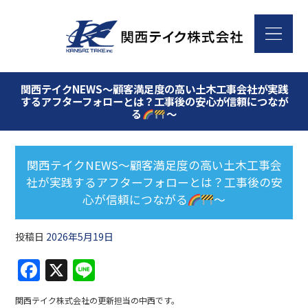
関西テイクNEWS～顧客満足度の高い土木工事会社が実践
するアフターフォローとは？工事後の安心が信頼につなが
る
～
関西テイクNEWS～顧客満足度の高い土木工事会
社が実践するアフターフォローとは？工事後の安
心が信頼につながる
～
投稿日
2026年5月19日
F
X
Li
a
n
関西テイク株式会社の更新担当の中西です。