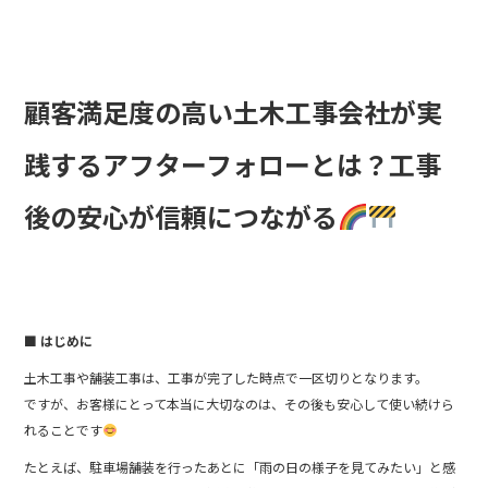
c
e
e
b
o
顧客満足度の高い土木工事会社が実
o
践するアフターフォローとは？工事
k
後の安心が信頼につながる
■ はじめに
土木工事や舗装工事は、工事が完了した時点で一区切りとなります。
ですが、お客様にとって本当に大切なのは、その後も安心して使い続けら
れることです
たとえば、駐車場舗装を行ったあとに「雨の日の様子を見てみたい」と感