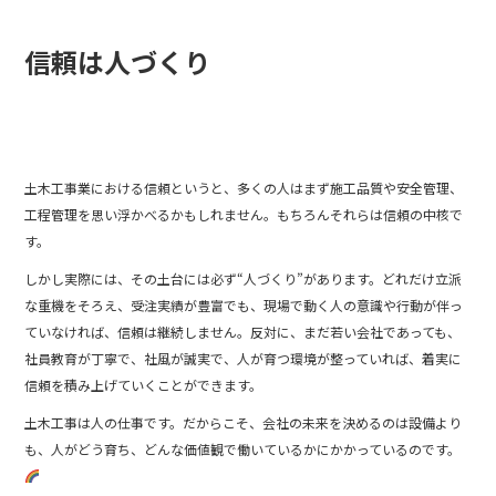
b
o
信頼は人づくり
o
k
土木工事業における信頼というと、多くの人はまず施工品質や安全管理、
工程管理を思い浮かべるかもしれません。もちろんそれらは信頼の中核で
す。
しかし実際には、その土台には必ず“人づくり”があります。どれだけ立派
な重機をそろえ、受注実績が豊富でも、現場で動く人の意識や行動が伴っ
ていなければ、信頼は継続しません。反対に、まだ若い会社であっても、
社員教育が丁寧で、社風が誠実で、人が育つ環境が整っていれば、着実に
信頼を積み上げていくことができます。
土木工事は人の仕事です。だからこそ、会社の未来を決めるのは設備より
も、人がどう育ち、どんな価値観で働いているかにかかっているのです。