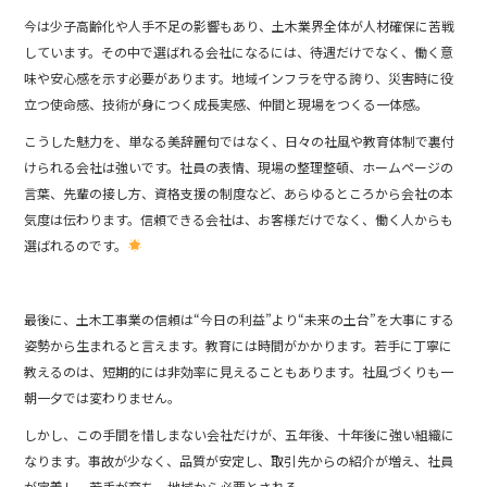
今は少子高齢化や人手不足の影響もあり、土木業界全体が人材確保に苦戦
しています。その中で選ばれる会社になるには、待遇だけでなく、働く意
味や安心感を示す必要があります。地域インフラを守る誇り、災害時に役
立つ使命感、技術が身につく成長実感、仲間と現場をつくる一体感。
こうした魅力を、単なる美辞麗句ではなく、日々の社風や教育体制で裏付
けられる会社は強いです。社員の表情、現場の整理整頓、ホームページの
言葉、先輩の接し方、資格支援の制度など、あらゆるところから会社の本
気度は伝わります。信頼できる会社は、お客様だけでなく、働く人からも
選ばれるのです。
最後に、土木工事業の信頼は“今日の利益”より“未来の土台”を大事にする
姿勢から生まれると言えます。教育には時間がかかります。若手に丁寧に
教えるのは、短期的には非効率に見えることもあります。社風づくりも一
朝一夕では変わりません。
しかし、この手間を惜しまない会社だけが、五年後、十年後に強い組織に
なります。事故が少なく、品質が安定し、取引先からの紹介が増え、社員
が定着し、若手が育ち、地域から必要とされる。