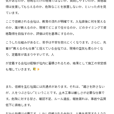
気があるのか、怒鳴るだけの現場ではないか、質問しやすいのか、資格取
得は支援してもらえるのか、危険なことを放置しないか、といった点を見
ています。
ここで信頼される会社は、教育の流れが明確です。入社直後に何を覚える
のか、誰が教えるのか、現場でどこまで任せるのか、どのタイミングで資
格取得を目指すのか、評価は何を基準にするのか。
こうした仕組みがあると、若手は不安を抱えにくくなります。さらに、先
輩が“教えるのも仕事”と捉えている会社では、現場の空気も柔らかくな
り、定着率が高まりやすいです。人
が定着する会社は経験が社内に蓄積されるため、結果として施工の安定感
も増していきます。
また、信頼を生む社風には共通点があります。それは、“雑さを許さない
が、人をつぶさない”ということです。土木工事は厳しさが必要な仕事で
す。危険に対する甘さ、確認不足、ルール違反、報告漏れは、事故や品質
低下に直結します。
だから指導は必要です。しかし信頼される会社は、人格を否定するような