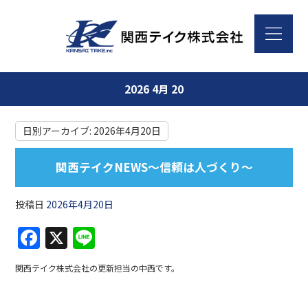
2026 4月 20
日別アーカイブ:
2026年4月20日
関西テイクNEWS～信頼は人づくり～
投稿日
2026年4月20日
F
X
Li
a
n
関西テイク株式会社の更新担当の中西です。
c
e
e