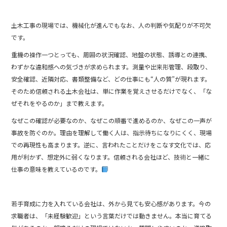
土木工事の現場では、機械化が進んでもなお、人の判断や気配りが不可欠
です。
重機の操作一つとっても、周囲の状況確認、地盤の状態、誘導との連携、
わずかな違和感への気づきが求められます。測量や出来形管理、段取り、
安全確認、近隣対応、書類整備など、どの仕事にも“人の質”が現れます。
そのため信頼される土木会社は、単に作業を覚えさせるだけでなく、「な
ぜそれをやるのか」まで教えます。
なぜこの確認が必要なのか、なぜこの順番で進めるのか、なぜこの一声が
事故を防ぐのか。理由を理解して働く人は、指示待ちになりにくく、現場
での再現性も高まります。逆に、言われたことだけをこなす文化では、応
用が利かず、想定外に弱くなります。信頼される会社ほど、技術と一緒に
仕事の意味を教えているのです。
若手育成に力を入れている会社は、外から見ても安心感があります。今の
求職者は、「未経験歓迎」という言葉だけでは動きません。本当に育てる