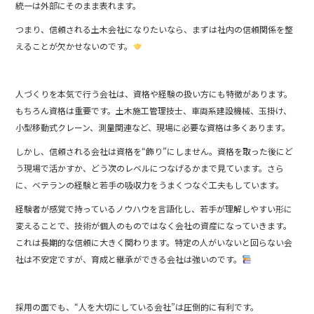
統一は外部にそのまま表れます。
つまり、信頼される土木会社になりたいなら、まずは社内の信頼関係を整
えることが欠かせないのです。
人づくりを本気で行う会社は、資格や経験の扱い方にも特徴があります。
もちろん資格は重要です。土木施工管理技士、車両系建設機械、玉掛け、
小型移動式クレーン、測量関連など、現場に必要な資格は多くあります。
しかし、信頼される会社は資格を“飾り”にしません。資格を取った後にど
う現場で活かすか、どう次のレベルにつなげるかまで見ています。さら
に、ベテランの経験と若手の吸収力をうまくつなぐ工夫もしています。
経験者が感覚で持っているノウハウを言語化し、若手が理解しやすい形に
変えることで、技術が個人のものではなく会社の資産になっていきます。
これは長期的な信頼に大きく関わります。特定の人がいないと回らない会
社は不安定ですが、育成と継承ができる会社は強いのです。
採用の面でも、“人を大切にしている会社”は圧倒的に有利です。