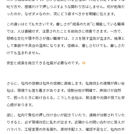
叱り方や、感情だけで押しつぶすような関わり方はしません。何が危険だ
ったのか、なぜダメなのか、次にどう直すべきかを明確に伝えます。
この違いはとても大きいです。厳しさが“成長のため”に機能している職場
では、人は萎縮せず、注意されたことを前向きに改善できます。一方で、
怒鳴る文化や理不尽さが強い職場では、ミスを隠す空気が生まれ、結果と
して事故や不具合の温床になります。信頼は、優しさだけでも、厳しさだ
けでも生まれません。
安全と成長を両立できる社風が必要なのです。
さらに、社内の信頼は社外の信頼に直結します。社員同士の連携が良い会
社は、現場でも落ち着きがあります。役割分担が明確で、声掛けが自然
で、困ったときに助け合える。こうした会社は、発注者や元請が見ても安
心感があります。
逆に、社内で責任の押し付け合いが起きていたり、連絡が分断されていた
りすると、必ず現場対応に乱れが出ます。近隣からの問い合わせに答えが
バラバラ、工程変更の共有漏れ、資材手配ミス、確認不足など、社内の不