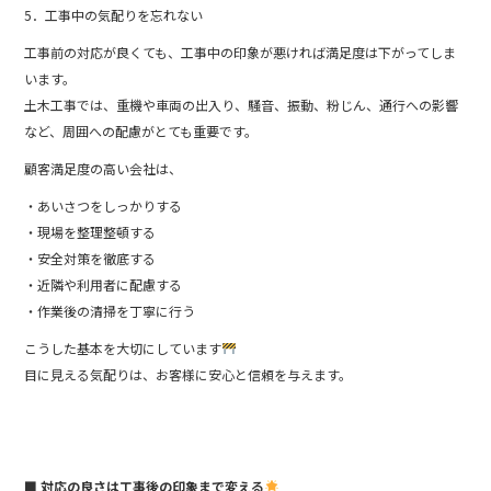
5．工事中の気配りを忘れない
工事前の対応が良くても、工事中の印象が悪ければ満足度は下がってしま
います。
土木工事では、重機や車両の出入り、騒音、振動、粉じん、通行への影響
など、周囲への配慮がとても重要です。
顧客満足度の高い会社は、
・あいさつをしっかりする
・現場を整理整頓する
・安全対策を徹底する
・近隣や利用者に配慮する
・作業後の清掃を丁寧に行う
こうした基本を大切にしています
目に見える気配りは、お客様に安心と信頼を与えます。
■ 対応の良さは工事後の印象まで変える