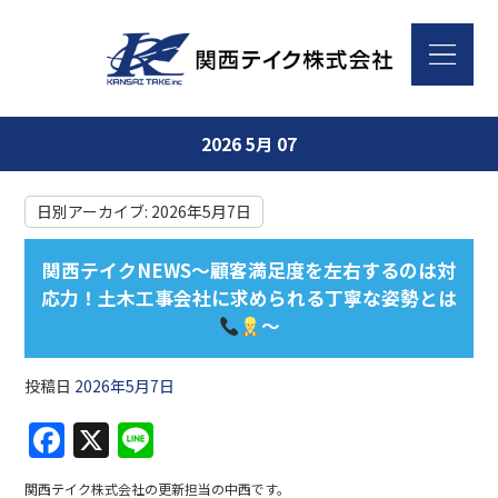
2026 5月 07
日別アーカイブ:
2026年5月7日
関西テイクNEWS～顧客満足度を左右するのは対
応力！土木工事会社に求められる丁寧な姿勢とは
～
投稿日
2026年5月7日
F
X
Li
a
n
関西テイク株式会社の更新担当の中西です。