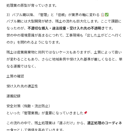
処理業の原型が育っていきます。
3）バブル期以降、「管理」と「信頼」が業界の軸に変わる
バブル期には大型開発が続き、残土の流れも巨大化します。ここで課題に
なったのが、
不適切な搬入・違法投棄・受け入れ先の不透明さ
です。
世の中の環境意識が高まるにつれて、工事現場も「出した土がどこへ行く
のか」を問われるようになります。
残土は産業廃棄物と同列ではないケースもありますが、土質によって扱い
が変わることもあり、さらに地域条例や受け入れ基準が厳しくなると、単
なる運搬ではなく、
土質の確認
受け入れ先の適正性
運搬記録
安全対策（飛散・流出防止）
といった「管理業務」が重要になっていきました
この流れの中で、残土処理業は「運ぶだけ」から、
適正処理のコーディネ
ーター
として価値を高めていきます。