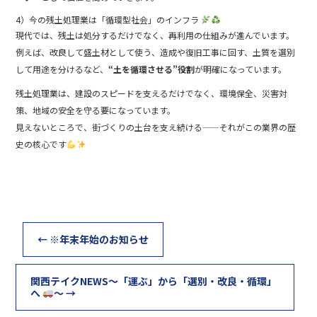
4）今の残土処理業は「循環型社会」のインフラ
現代では、残土は処分するだけでなく、再利用の仕組みが進んでいます。
例えば、改良して盛土材として使う、造成や復旧工事に回す、土質を選別
して用途を分けるなど、
“土を循環させる”役割
が明確になっています。
残土処理業は、建設のスピードを支えるだけでなく、環境保全、災害対
策、地域の安全を守る要になっています。
見えないところで、街づくりの土台を支え続ける——それがこの業界の歴
史の核心です
←
※年末年始のお知らせ
関西テイクNEWS～「運ぶ」から「選別・改良・循環」
へ
～
→