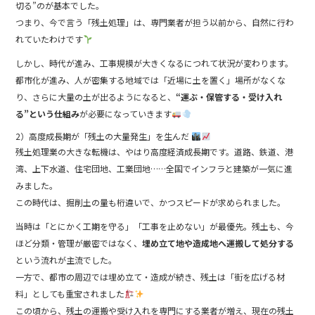
切る”のが基本でした。
つまり、今で言う「残土処理」は、専門業者が担う以前から、自然に行わ
れていたわけです
しかし、時代が進み、工事規模が大きくなるにつれて状況が変わります。
都市化が進み、人が密集する地域では「近場に土を置く」場所がなくな
り、さらに大量の土が出るようになると、
“運ぶ・保管する・受け入れ
る”という仕組み
が必要になっていきます
2）高度成長期が「残土の大量発生」を生んだ
残土処理業の大きな転機は、やはり高度経済成長期です。道路、鉄道、港
湾、上下水道、住宅団地、工業団地……全国でインフラと建築が一気に進
みました。
この時代は、掘削土の量も桁違いで、かつスピードが求められました。
当時は「とにかく工期を守る」「工事を止めない」が最優先。残土も、今
ほど分類・管理が厳密ではなく、
埋め立て地や造成地へ運搬して処分する
という流れが主流でした。
一方で、都市の周辺では埋め立て・造成が続き、残土は「街を広げる材
料」としても重宝されました
この頃から、残土の運搬や受け入れを専門にする業者が増え、現在の残土