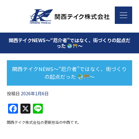
関西テイクNEWS～“厄介者”ではなく、街づくりの起点だ
った
～
関西テイクNEWS～“厄介者”ではなく、街づくり
の起点だった
～
投稿日
2026年1月6日
F
X
Li
a
n
関西テイク株式会社の更新担当の中西です。
c
e
e