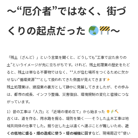
b
～“厄介者”ではなく、街づ
o
o
くりの起点だった
～
k
「残土（ざんど）」という言葉を聞くと、どうしても“工事で出た余りの
土”というイメージが先に立ちがちです。けれど、残土処理業の歴史をたど
ると、残土は単なる不要物ではなく、**人が住む場所をつくるために欠か
せない“循環資源”**として扱われてきた側面が見えてきます
残土処理業は、建設業の裏方として静かに発展してきましたが、その歩み
は、都市の成長、インフラ整備、災害復旧、環境規制の変化と密接につな
がっています。
1）昔の工事は「人力」と「近場の埋め立て」から始まった
古くは、道を作る、用水路を掘る、堤防を築く——そうした土木工事は地
域共同体の仕事でした。掘り出した土は遠くへ運ぶことが難しいため、
近
くの低地に盛る・畑の造成に使う・堤の補強に回す
など、現場周辺で“使い