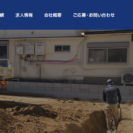
関西テイクNEWS～「運ぶ」から「選別・改良・循環」へ
～|関西テイク株式会社