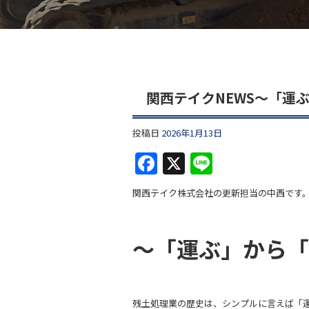
関西テイクNEWS～「運
投稿日
2026年1月13日
F
X
Li
a
n
関西テイク株式会社の更新担当の中西です
c
e
e
～「運ぶ」から
b
o
o
残土処理業の歴史は、シンプルに言えば「