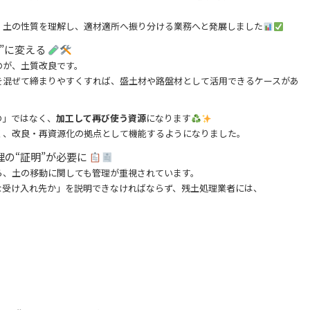
、土の性質を理解し、適材適所へ振り分ける業務へと発展しました
”に変える
のが、土質改良です。
を混ぜて締まりやすくすれば、盛土材や路盤材として活用できるケースがあ
の」ではなく、
加工して再び使う資源
になります
く、改良・再資源化の拠点として機能するようになりました。
理の“証明”が必要に
ら、土の移動に関しても管理が重視されています。
な受け入れ先か」を説明できなければならず、残土処理業者には、