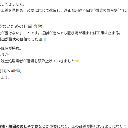
化してきました。
*土質を見極め、必要に応じて改良し、適正な用途へ回す“循環の司令塔”**に
めないための仕事
土が置けない」ことです。掘削が進んでも置き場が埋まれば工事は止まる。
搬出が最大の価値
でした
の確保が勝負。
合うか」
く残土処理業者が信頼を積み上げていきました
時代へ
ります。
崩壊・締固めのしやすさ
などが重要になり、土の品質が問われるようになりま