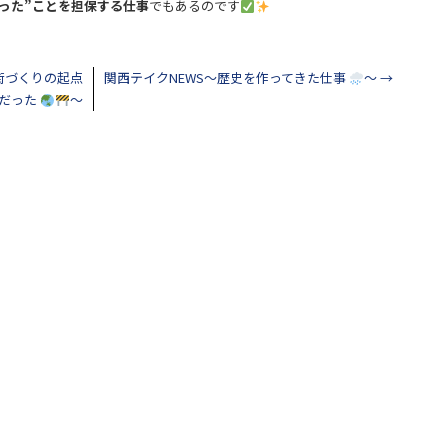
った”ことを担保する仕事
でもあるのです
街づくりの起点
関西テイクNEWS～歴史を作ってきた仕事
～
→
だった
～