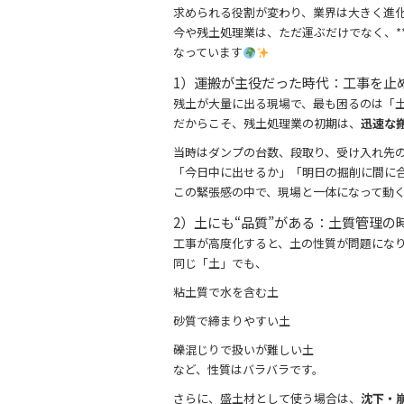
k
求められる役割が変わり、業界は大きく進
今や残土処理業は、ただ運ぶだけでなく、*
なっています
1）運搬が主役だった時代：工事を止
残土が大量に出る現場で、最も困るのは「
だからこそ、残土処理業の初期は、
迅速な
当時はダンプの台数、段取り、受け入れ先
「今日中に出せるか」「明日の掘削に間に
この緊張感の中で、現場と一体になって動
2）土にも“品質”がある：土質管理の
工事が高度化すると、土の性質が問題にな
同じ「土」でも、
粘土質で水を含む土
砂質で締まりやすい土
礫混じりで扱いが難しい土
など、性質はバラバラです。
さらに、盛土材として使う場合は、
沈下・