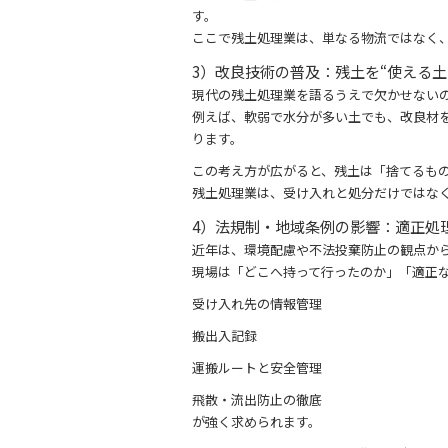
す。
ここで残土処理業は、単なる物流ではなく
3）改良技術の普及：残土を“使える土
現代の残土処理業を語るうえで欠かせない
例えば、軟弱で水分が多い土でも、改良材
ります。
この考え方が広がると、残土は「捨てるも
残土処理業は、受け入れと処分だけではな
4）法規制・地域条例の影響：適正処
近年は、環境配慮や不法投棄防止の観点か
現場は「どこへ持って行ったのか」「適正
受け入れ先の情報管理
搬出入記録
運搬ルートと安全管理
飛散・流出防止の徹底
が強く求められます。