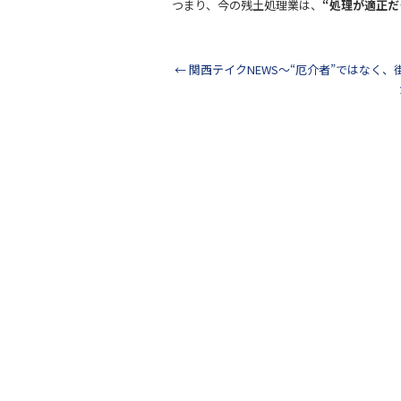
つまり、今の残土処理業は、
“処理が適正だ
←
関西テイクNEWS～“厄介者”ではなく、